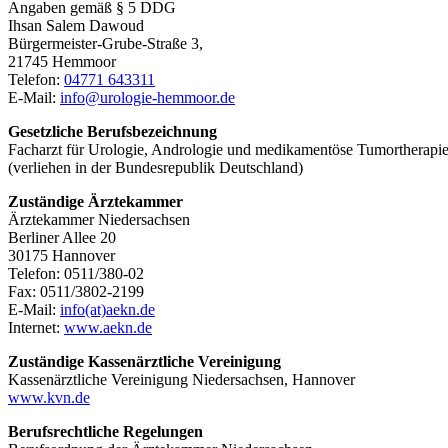
Angaben gemäß § 5 DDG
Ihsan Salem Dawoud
Bürgermeister-Grube-Straße 3,
21745 Hemmoor
Telefon:
04771 643311
E-Mail:
info@urologie-hemmoor.de
Gesetzliche Berufsbezeichnung
Facharzt für Urologie, Andrologie und medikamentöse Tumortherapi
(verliehen in der Bundesrepublik Deutschland)
Zuständige Ärztekammer
Ärztekammer Niedersachsen
Berliner Allee 20
30175 Hannover
Telefon: 0511/380-02
Fax: 0511/3802-2199
E-Mail:
info(at)aekn.de
Internet:
www.aekn.de
Zuständige Kassenärztliche Vereinigung
Kassenärztliche Vereinigung Niedersachsen, Hannover
www.kvn.de
Berufsrechtliche Regelungen